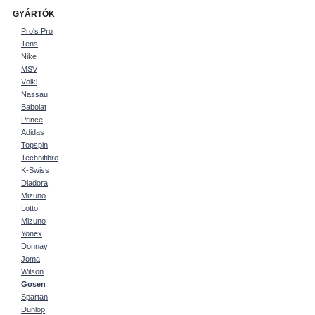
GYÁRTÓK
Pro's Pro
Tens
Nike
MSV
Völkl
Nassau
Babolat
Prince
Adidas
Topspin
Technifibre
K-Swiss
Diadora
Mizuno
Lotto
Mizuno
Yonex
Donnay
Joma
Wilson
Gosen
Spartan
Dunlop