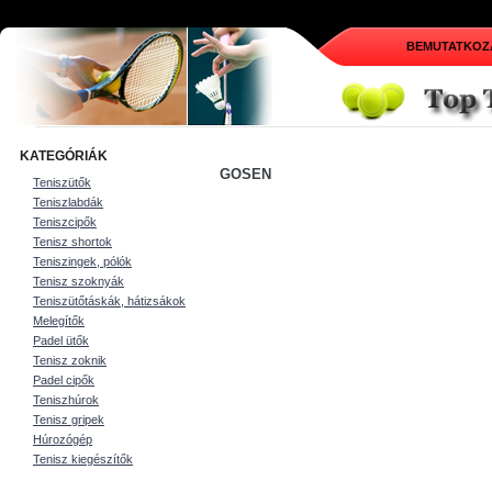
BEMUTATKOZ
KATEGÓRIÁK
GOSEN
Teniszütők
Teniszlabdák
Teniszcipők
Tenisz shortok
Teniszingek, pólók
Tenisz szoknyák
Teniszütőtáskák, hátizsákok
Melegítők
Padel ütők
Tenisz zoknik
Padel cipők
Teniszhúrok
Tenisz gripek
Húrozógép
Tenisz kiegészítők