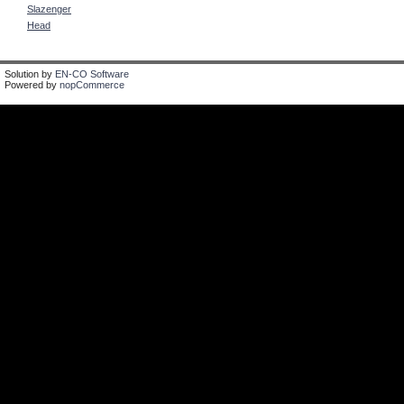
Slazenger
Head
Solution by
EN-CO Software
Powered by
nopCommerce