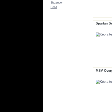
Slazenger
Head
Spartan Su
MSV Overg