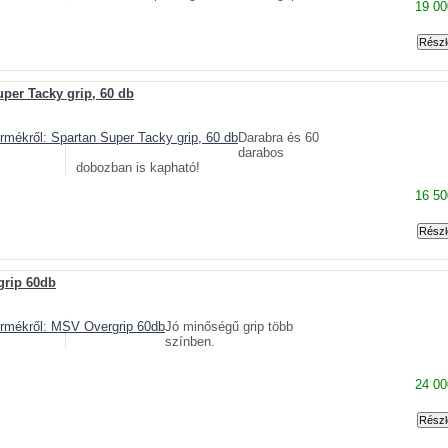
19 00
per Tacky grip, 60 db
Darabra és 60
darabos
dobozban is kapható!
16 50
rip 60db
Jó minőségű grip több
színben.
24 00