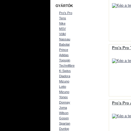
GYÁRTÓK
Pro's Pro
Tens
Nike
MSV
Völkl
Nassau
Babolat
Pro's Pro 
Prince
Adidas
Topspin
Technifibre
K-Swiss
Diadora
Mizuno
Lotto
Mizuno
Yonex
Donnay
Pro's Pro
Joma
Wilson
Gosen
Spartan
Dunlop