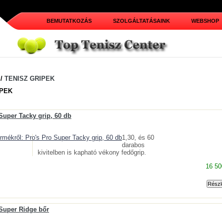
BEMUTATKOZÁS
SZOLGÁLTATÁSAINK
WEBSHOP
/
TENISZ GRIPEK
IPEK
Super Tacky grip, 60 db
1,30, és 60
darabos
kivitelben is kapható vékony fedőgrip.
16 50
 Super Ridge bőr