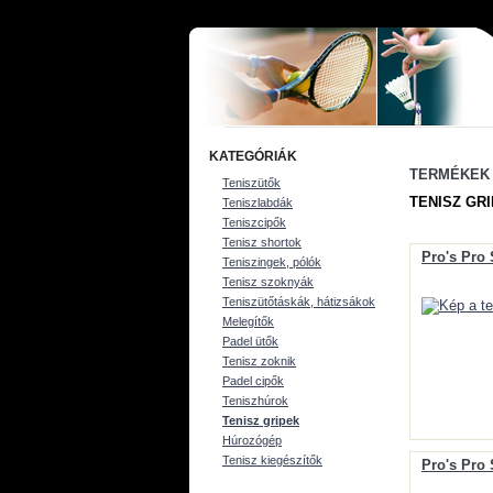
KATEGÓRIÁK
TERMÉKEK
Teniszütők
TENISZ GR
Teniszlabdák
Teniszcipők
Tenisz shortok
Pro's Pro 
Teniszingek, pólók
Tenisz szoknyák
Teniszütőtáskák, hátizsákok
Melegítők
Padel ütők
Tenisz zoknik
Padel cipők
Teniszhúrok
Tenisz gripek
Húrozógép
Tenisz kiegészítők
Pro's Pro