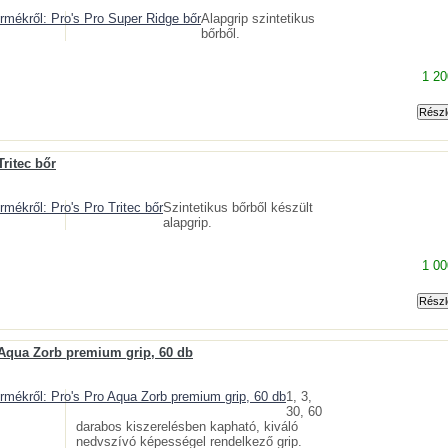
Alapgrip szintetikus
bőrből.
1 20
Tritec bőr
Szintetikus bőrből készült
alapgrip.
1 00
 Aqua Zorb premium grip, 60 db
1, 3,
30, 60
darabos kiszerelésben kapható, kiváló
nedvszívó képességel rendelkező grip.