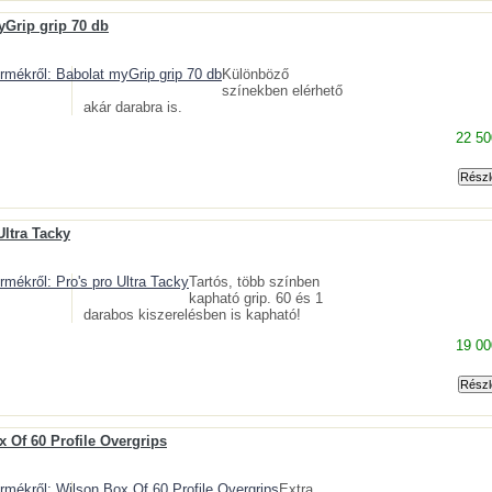
yGrip grip 70 db
Különböző
színekben elérhető
akár darabra is.
22 50
Ultra Tacky
Tartós, több színben
kapható grip. 60 és 1
darabos kiszerelésben is kapható!
19 00
 Of 60 Profile Overgrips
Extra