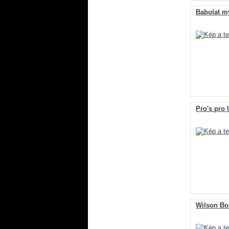
Babolat m
Pro's pro 
Wilson Box