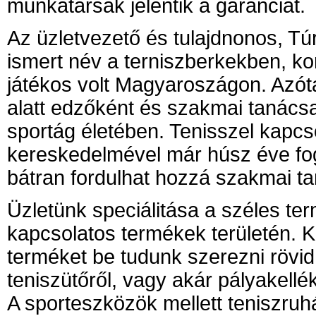
munkatársak jelentik a garanciát.
Az üzletvezető és tulajdnonos, T
ismert név a terniszberkekben, ko
játékos volt Magyaroszágon. Azót
alatt edzőként és szakmai tanácsad
sportág életében. Tenisszel kapc
kereskedelmével már húsz éve fogl
bátran fordulhat hozzá szakmai ta
Üzletünk speciálitása a széles ter
kapcsolatos termékek területén. K
terméket be tudunk szerezni rövid
teniszütőről, vagy akár pályakellék
A sporteszközök mellett teniszruh