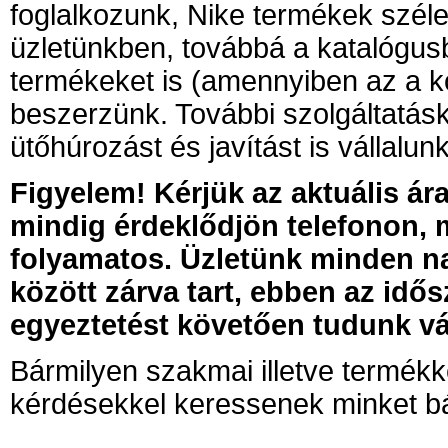
foglalkozunk, Nike termékek szél
üzletünkben, továbbá a katalógusb
termékeket is (amennyiben az a k
beszerzünk. További szolgáltatás
ütőhúrozást és javítást is vállalunk
Figyelem! Kérjük az aktuális ára
mindig érdeklődjön telefonon, 
folyamatos. Üzletünk minden na
között zárva tart, ebben az idő
egyeztetést követően tudunk vá
Bármilyen szakmai illetve termékk
kérdésekkel keressenek minket bá