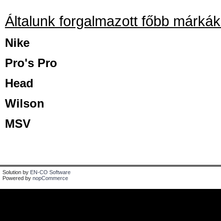
Általunk forgalmazott főbb márkák
Nike
Pro's Pro
Head
Wilson
MSV
Solution by
EN-CO Software
Powered by
nopCommerce