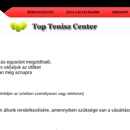
BEMUTATKOZÁS
SZOLGÁLTATÁSAINK
WEBSHOP
ozás egyaránt megoldható.
s vállaljuk az ütőket
ban még aznapra
deklődjön az üzletben személyesen vagy telefonon)
n állunk rendelkezésére, amennyiben szüksége van a vásárlás