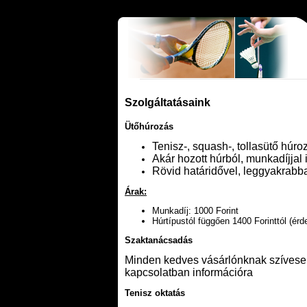
Szolgáltatásaink
Ütőhúrozás
Tenisz-, squash-, tollasütő húr
Akár hozott húrból, munkadíjjal i
Rövid határidővel, leggyakrab
Árak:
Munkadíj: 1000 Forint
Húrtípustól függően 1400 Forinttól (ér
Szaktanácsadás
Minden kedves vásárlónknak szívese
kapcsolatban információra
Tenisz oktatás