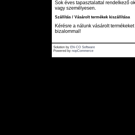
Sok éves tapasztalattal rendelkező ok
vagy személyesen.
Szállítás / Vásárolt termékek kiszállítása
Kérésre a nálunk vásárolt termékeket p
bizalommal!
Solution by
EN-CO Software
Powered by
nopCommerce