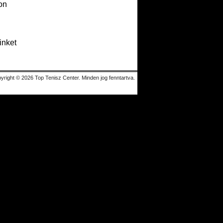
on
inket
yright © 2026 Top Tenisz Center. Minden jog fenntartva.