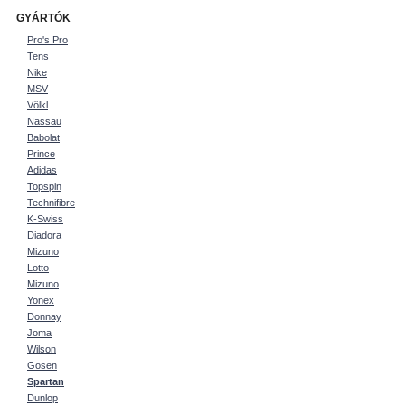
GYÁRTÓK
Pro's Pro
Tens
Nike
MSV
Völkl
Nassau
Babolat
Prince
Adidas
Topspin
Technifibre
K-Swiss
Diadora
Mizuno
Lotto
Mizuno
Yonex
Donnay
Joma
Wilson
Gosen
Spartan
Dunlop