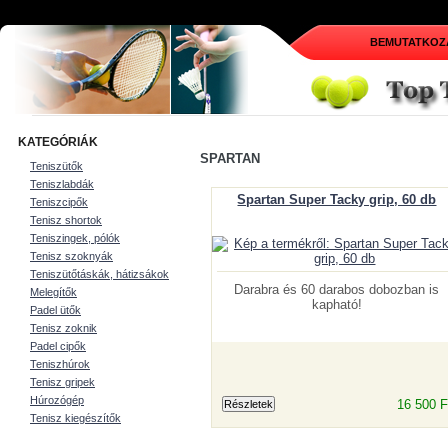
BEMUTATKOZ
KATEGÓRIÁK
SPARTAN
Teniszütők
Teniszlabdák
Spartan Super Tacky grip, 60 db
Teniszcipők
Tenisz shortok
Teniszingek, pólók
Tenisz szoknyák
Teniszütőtáskák, hátizsákok
Darabra és 60 darabos dobozban is
Melegítők
kapható!
Padel ütők
Tenisz zoknik
Padel cipők
Teniszhúrok
Tenisz gripek
Húrozógép
16 500 F
Tenisz kiegészítők