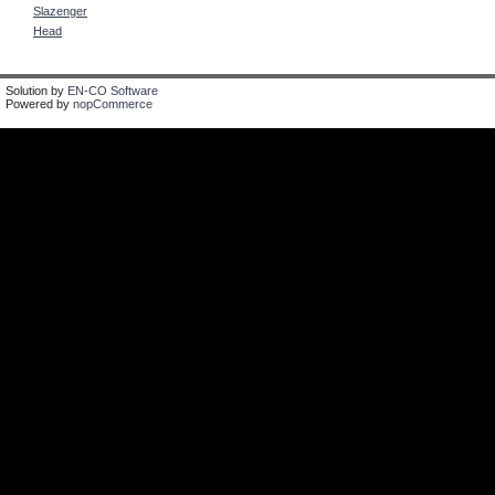
Slazenger
Head
Solution by
EN-CO Software
Powered by
nopCommerce