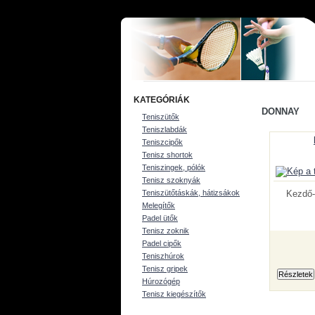
KATEGÓRIÁK
DONNAY
Teniszütők
Teniszlabdák
Teniszcipők
Tenisz shortok
Teniszingek, pólók
Tenisz szoknyák
Teniszütőtáskák, hátizsákok
Kezdő-
Melegítők
Padel ütők
Tenisz zoknik
Padel cipők
Teniszhúrok
Tenisz gripek
Húrozógép
Tenisz kiegészítők