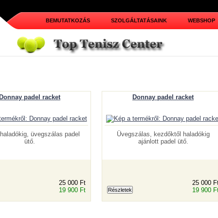
BEMUTATKOZÁS
SZOLGÁLTATÁSAINK
WEBSHOP
Donnay padel racket
Donnay padel racket
haladókig, üvegszálas padel
Üvegszálas, kezdőktől haladókig
ütő.
ajánlott padel ütő.
25 000 Ft
25 000 F
19 900 Ft
19 900 F