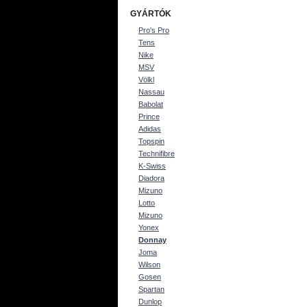
GYÁRTÓK
Pro's Pro
Tens
Nike
MSV
Völkl
Nassau
Babolat
Prince
Adidas
Topspin
Technifibre
K-Swiss
Diadora
Mizuno
Lotto
Mizuno
Yonex
Donnay
Joma
Wilson
Gosen
Spartan
Dunlop