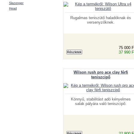
Slazenger
Head
Rugalmas teniszütő haladóknak és
versenyzőknek.
75 000 F
37 990 F
Wilson rush pro ace clay férfi
teniszcipő
Könnyű, stabilitást adó kényelmes
salak pályára való teniszcipő.
22 900 F