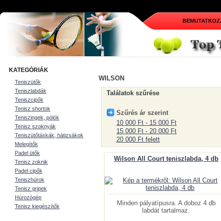
BEMUTATKOZ
KATEGÓRIÁK
WILSON
Teniszütők
Teniszlabdák
Találatok szűrése
Teniszcipők
Tenisz shortok
Szűrés ár szerint
Teniszingek, pólók
10 000 Ft
-
15 000 Ft
Tenisz szoknyák
15 000 Ft
-
20 000 Ft
Teniszütőtáskák, hátizsákok
20 000 Ft
felett
Melegítők
Padel ütők
Wilson All Court teniszlabda, 4 db
Tenisz zoknik
Padel cipők
Teniszhúrok
Tenisz gripek
Húrozógép
Minden pályatípusra. A doboz 4 db
Tenisz kiegészítők
labdát tartalmaz.