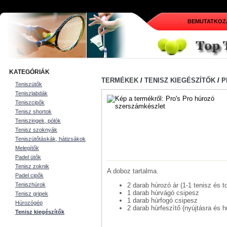
BEMUTATKOZ
KATEGÓRIÁK
TERMÉKEK
/
TENISZ KIEGÉSZÍTŐK
/
P
Teniszütők
Teniszlabdák
Teniszcipők
Tenisz shortok
Teniszingek, pólók
Tenisz szoknyák
Teniszütőtáskák, hátizsákok
Melegítők
Padel ütők
Tenisz zoknik
A doboz tartalma.
Padel cipők
2 darab húrozó ár (1-1 tenisz és t
Teniszhúrok
1 darab húrvágó csipesz
Tenisz gripek
1 darab húrfogó csipesz
Húrozógép
2 darab húrfeszítő (nyújtásra és 
Tenisz kiegészítők