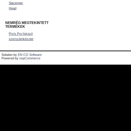
Slazenger
Head
NEMRÉG MEGTEKINTETT
TERMÉKEK
Pro's Pro húrozó
szerszámkészlet
Solution by
EN-CO Software
Powered by
nopCommerce