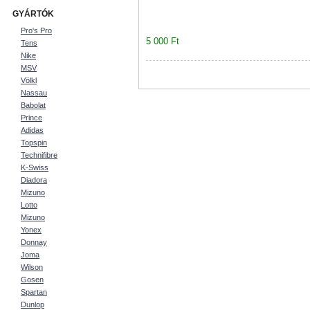
GYÁRTÓK
Pro's Pro
5 000 Ft
Tens
Nike
MSV
Völkl
Nassau
Babolat
Prince
Adidas
Topspin
Technifibre
K-Swiss
Diadora
Mizuno
Lotto
Mizuno
Yonex
Donnay
Joma
Wilson
Gosen
Spartan
Dunlop