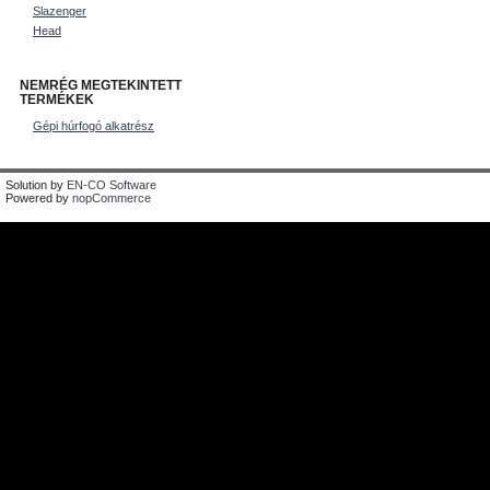
Slazenger
Head
NEMRÉG MEGTEKINTETT
TERMÉKEK
Gépi húrfogó alkatrész
Solution by
EN-CO Software
Powered by
nopCommerce