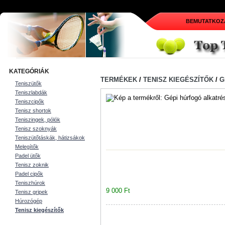
BEMUTATKOZ
KATEGÓRIÁK
TERMÉKEK
/
TENISZ KIEGÉSZÍTŐK
/
G
Teniszütők
Teniszlabdák
Teniszcipők
Tenisz shortok
Teniszingek, pólók
Tenisz szoknyák
Teniszütőtáskák, hátizsákok
Melegítők
Padel ütők
Tenisz zoknik
Padel cipők
Teniszhúrok
9 000 Ft
Tenisz gripek
Húrozógép
Tenisz kiegészítők