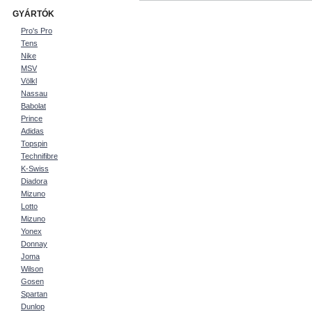
GYÁRTÓK
Pro's Pro
Tens
Nike
MSV
Völkl
Nassau
Babolat
Prince
Adidas
Topspin
Technifibre
K-Swiss
Diadora
Mizuno
Lotto
Mizuno
Yonex
Donnay
Joma
Wilson
Gosen
Spartan
Dunlop