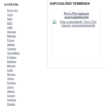
KAPCSOLÓDÓ TERMÉKEK
GYÁRTÓK
Pro's Pro
Pro's Pro húrozó
Tens
szerszámkészlet
Nike
MSV
Völkl
Nassau
Babolat
Prince
Adidas
Topspin
Technifibre
K-Swiss
Diadora
Mizuno
Lotto
Mizuno
Yonex
Donnay
Joma
Wilson
Gosen
Spartan
Dunlop