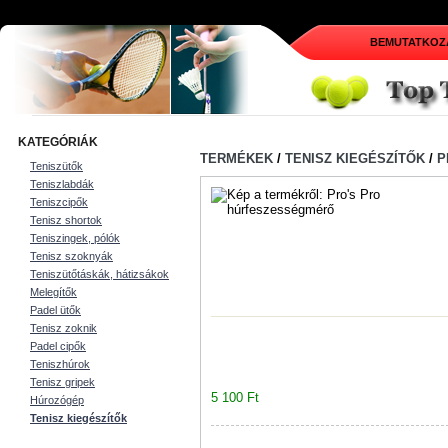
BEMUTATKOZ
KATEGÓRIÁK
TERMÉKEK
/
TENISZ KIEGÉSZÍTŐK
/
P
Teniszütők
Teniszlabdák
Teniszcipők
Tenisz shortok
Teniszingek, pólók
Tenisz szoknyák
Teniszütőtáskák, hátizsákok
Melegítők
Padel ütők
Tenisz zoknik
Padel cipők
Teniszhúrok
Tenisz gripek
5 100 Ft
Húrozógép
Tenisz kiegészítők