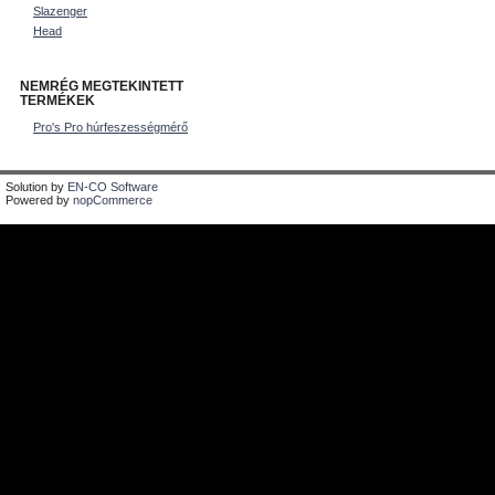
Slazenger
Head
NEMRÉG MEGTEKINTETT
TERMÉKEK
Pro's Pro húrfeszességmérő
Solution by
EN-CO Software
Powered by
nopCommerce