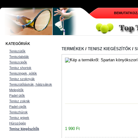
BEMUTATKOZ
KATEGÓRIÁK
TERMÉKEK
/
TENISZ KIEGÉSZÍTŐK
/
S
Teniszütők
Teniszlabdák
Teniszcipők
Tenisz shortok
Teniszingek, pólók
Tenisz szoknyák
Teniszütőtáskák, hátizsákok
Melegítők
Padel ütők
Tenisz zoknik
Padel cipők
Teniszhúrok
Tenisz gripek
Húrozógép
1 990 Ft
Tenisz kiegészítők