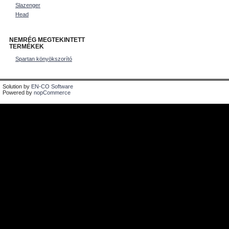
Slazenger
Head
NEMRÉG MEGTEKINTETT
TERMÉKEK
Spartan könyökszorító
Solution by
EN-CO Software
Powered by
nopCommerce