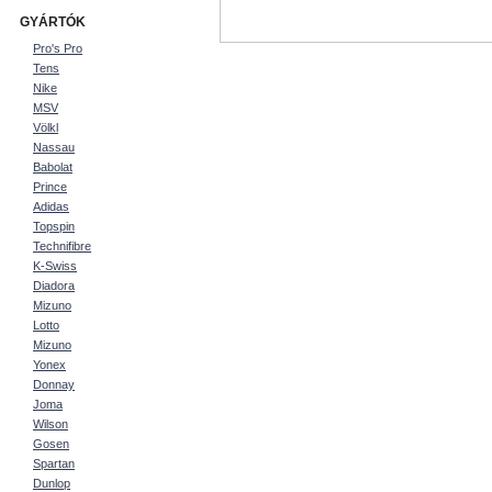
GYÁRTÓK
Pro's Pro
Tens
Nike
MSV
Völkl
Nassau
Babolat
Prince
Adidas
Topspin
Technifibre
K-Swiss
Diadora
Mizuno
Lotto
Mizuno
Yonex
Donnay
Joma
Wilson
Gosen
Spartan
Dunlop