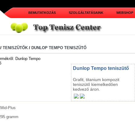
BEMUTATKOZÁS
SZOLGÁLTATÁSAINK
WEBSHOP
/
TENISZÜTŐK
/
DUNLOP TEMPO TENISZÜTŐ
Dunlop Tempo teniszütő
Grafit, titanium kompozit
teniszütő kiemelkedően
kedvező áron.
Mid-Plus
295 gramm