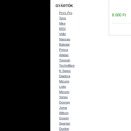
GYÁRTÓK
Pro's Pro
8 000 Ft
Tens
Nike
MSV
Völkl
Nassau
Babolat
Prince
Adidas
Topspin
Technifibre
K-Swiss
Diadora
Mizuno
Lotto
Mizuno
Yonex
Donnay
Joma
Wilson
Gosen
Spartan
Dunlop