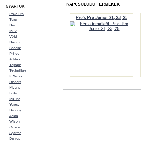
KAPCSOLÓDÓ TERMÉKEK
GYÁRTÓK
Pro's Pro
Pro's Pro Junior 21, 23, 25
Tens
Nike
MSV
Völkl
Nassau
Babolat
Prince
Adidas
Topspin
Technifibre
K-Swiss
Diadora
Mizuno
Lotto
Mizuno
Yonex
Donnay
Joma
Wilson
Gosen
Spartan
Dunlop