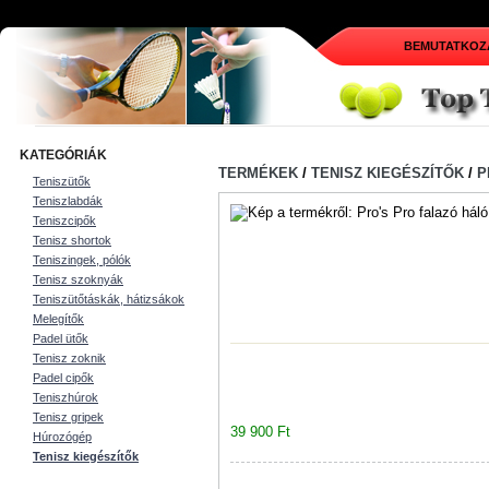
BEMUTATKOZ
KATEGÓRIÁK
TERMÉKEK
/
TENISZ KIEGÉSZÍTŐK
/
P
Teniszütők
Teniszlabdák
Teniszcipők
Tenisz shortok
Teniszingek, pólók
Tenisz szoknyák
Teniszütőtáskák, hátizsákok
Melegítők
Padel ütők
Tenisz zoknik
Padel cipők
Teniszhúrok
Tenisz gripek
39 900 Ft
Húrozógép
Tenisz kiegészítők