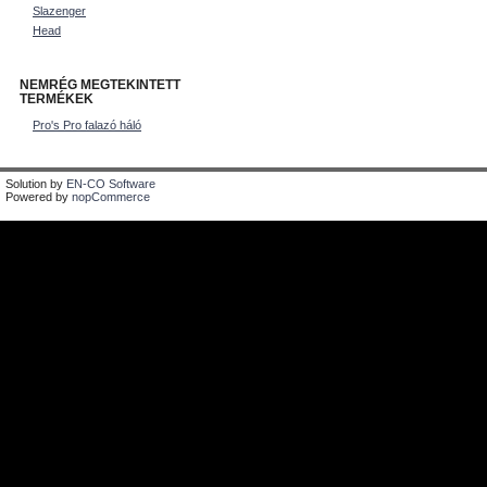
Slazenger
Head
NEMRÉG MEGTEKINTETT
TERMÉKEK
Pro's Pro falazó háló
Solution by
EN-CO Software
Powered by
nopCommerce