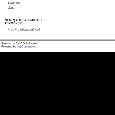
Slazenger
Head
NEMRÉG MEGTEKINTETT
TERMÉKEK
Pro's Pro labdaszedő cső
Solution by
EN-CO Software
Powered by
nopCommerce