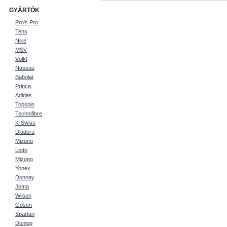
GYÁRTÓK
Pro's Pro
Tens
Nike
MSV
Völkl
Nassau
Babolat
Prince
Adidas
Topspin
Technifibre
K-Swiss
Diadora
Mizuno
Lotto
Mizuno
Yonex
Donnay
Joma
Wilson
Gosen
Spartan
Dunlop