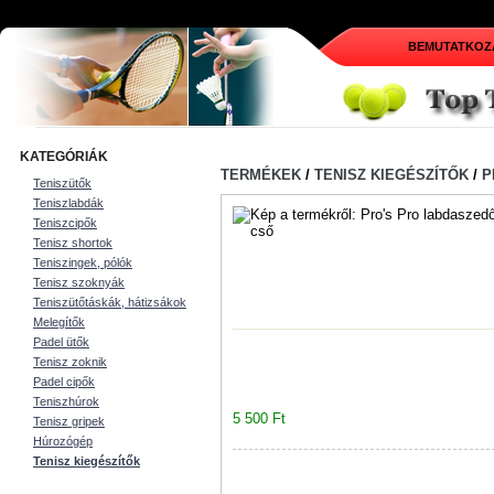
BEMUTATKOZ
KATEGÓRIÁK
TERMÉKEK
/
TENISZ KIEGÉSZÍTŐK
/
P
Teniszütők
Teniszlabdák
Teniszcipők
Tenisz shortok
Teniszingek, pólók
Tenisz szoknyák
Teniszütőtáskák, hátizsákok
Melegítők
Padel ütők
Tenisz zoknik
Padel cipők
Teniszhúrok
5 500 Ft
Tenisz gripek
Húrozógép
Tenisz kiegészítők