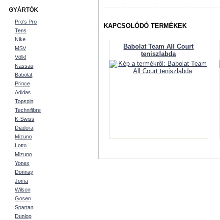
GYÁRTÓK
Pro's Pro
KAPCSOLÓDÓ TERMÉKEK
Tens
Nike
Babolat Team All Court
MSV
teniszlabda
Völkl
Nassau
Babolat
Prince
Adidas
Topspin
Technifibre
K-Swiss
Diadora
Mizuno
Lotto
Mizuno
Yonex
Donnay
Joma
Wilson
Gosen
Spartan
Dunlop