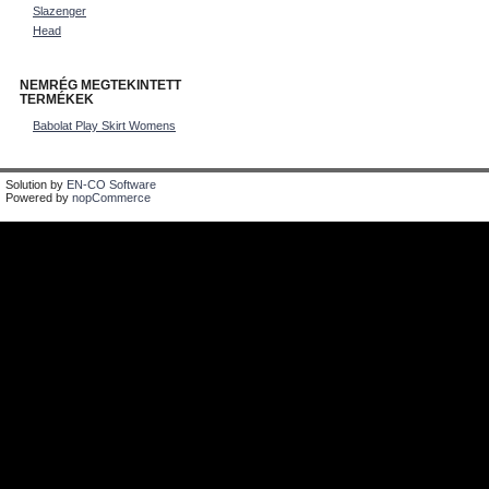
Slazenger
Head
NEMRÉG MEGTEKINTETT
TERMÉKEK
Babolat Play Skirt Womens
Solution by
EN-CO Software
Powered by
nopCommerce