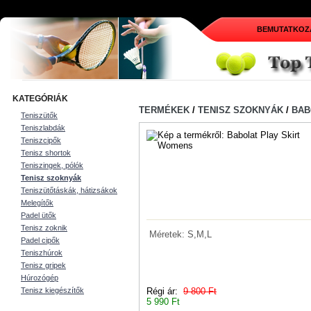
BEMUTATKOZ
KATEGÓRIÁK
TERMÉKEK
/
TENISZ SZOKNYÁK
/
BAB
Teniszütők
Teniszlabdák
Teniszcipők
Tenisz shortok
Teniszingek, pólók
Tenisz szoknyák
Teniszütőtáskák, hátizsákok
Melegítők
Padel ütők
Tenisz zoknik
Méretek: S,M,L
Padel cipők
Teniszhúrok
Tenisz gripek
Húrozógép
Régi ár:
9 800 Ft
Tenisz kiegészítők
5 990 Ft